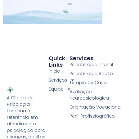
Quick
Services
Links
Psicoterapia Infantil
inicio
Psicoterapia Adulto
Serviços
Terapia de Casal
Equipe
Avaliação
A Clínica de
Neuropsicologica
Psicologia
Orientação Vocacional
Londrina é
Perfil Profissiográfico
referência em
atendimento
psicológico para
crianças, adultos